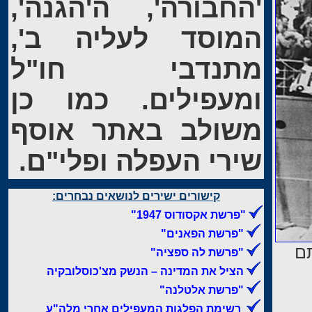
'החבורה', ה'הגנה',
המוסד לעליה ב',
מתנדבי חו"ל
ומעפילים. כמו כן
משולב באתר אוסף
שירי העפלה ופלי"ם.
קישורים ישירים לנושאים נבחרים:
"פרשת אקסודוס 1947"
"פרשת הפאנים"
תם
"פרשת לה ספציה"
הציל את המדינה – הנשק מצ'כוסלובקיה
"פרשת אלטלנה"
רשימת הפלגות המעפילים אחרי מלה"ע