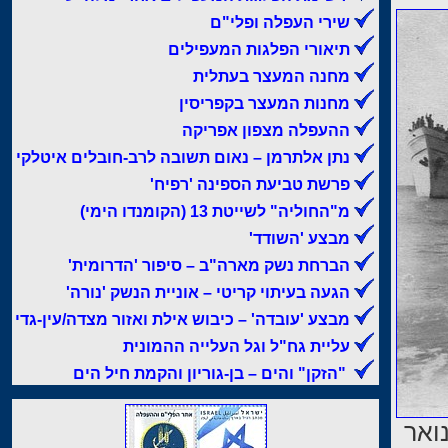
שירי העפלה ופלי"ם
תיאורי הפלגות המעפילים
מחנה המעצר בעתלית
מחנות המעצר בקפריסין
ההעפלה מצפון אפריקה
נתן אלתרמן – נאום תשובה לרב-חובלים איטלקי
פרשת טביעת הספינה 'רפיח'
מ"החוליה" לשייטת 13 (הקומנדו הימי)
מבצע 'השודד'
הברחת נשק מארה"ב – סיפור 'הדרומית'
הגעה בעיתוי קריטי – אוניית הנשק 'נורה'
מבצע 'עובדה' – כיבוש אילת ואזור מצדה/עין-גדי
עליית גח"ל וגל העלייה ההמונית
"הזקן" והים – בן-גוריון והקמת חיל הים
ה, ב-1 לינואר