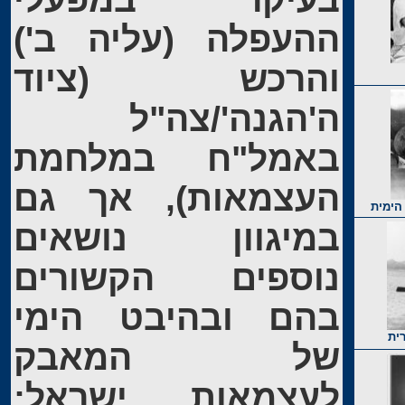
ההעפלה (עליה ב')
והרכש (ציוד
ה'הגנה'/צה"ל
באמל"ח במלחמת
העצמאות), אך גם
הימית
במיגוון נושאים
נוספים הקשורים
בהם ובהיבט הימי
ית
של המאבק
לעצמאות ישראל: