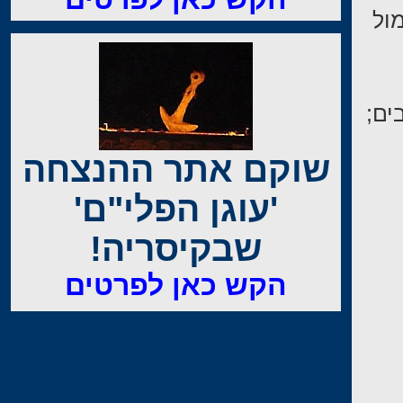
מול
ים;
שוקם אתר ההנצחה
'עוגן הפלי"ם'
שבקיסריה!
הקש כאן לפרטים