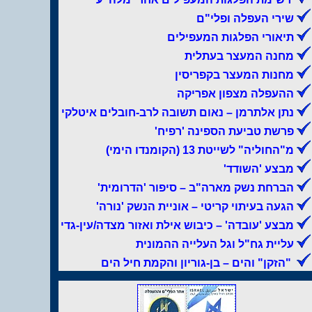
שירי העפלה ופלי"ם
תיאורי הפלגות המעפילים
מחנה המעצר בעתלית
מחנות המעצר בקפריסין
ההעפלה מצפון אפריקה
נתן אלתרמן – נאום תשובה לרב-חובלים איטלקי
פרשת טביעת הספינה 'רפיח'
מ"החוליה" לשייטת 13 (הקומנדו הימי)
מבצע 'השודד'
הברחת נשק מארה"ב – סיפור 'הדרומית'
הגעה בעיתוי קריטי – אוניית הנשק 'נורה'
מבצע 'עובדה' – כיבוש אילת ואזור מצדה/עין-גדי
עליית גח"ל וגל העלייה ההמונית
"הזקן" והים – בן-גוריון והקמת חיל הים