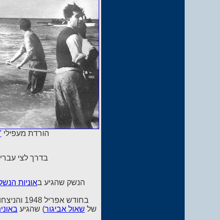
הורדת מעפילי
'
בדרך לצי עברי:
הנשק שהגיע ב
אוניות הנשק
בחודש אפריל 1948 והניצחון על צבאות ערב שפלשו לארץ. בתמונה: פרוט הנשק (בכתב ידו
של
שאול אביגור
) שהגיע
באונית