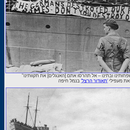
ותינו ובתינו – אל תהרסו אתם [האנגלים] את תקוותינו"
ת מעפילי
'תאודור הרצל'
בנמל חיפה