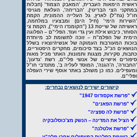
ראשית הימאות העברית, 'המאבק הצמוד' (חבלות
במתקני הצי הבריטי), 'הבריחה', העלאת מגויסי
חו"ל (גח"ל) לארץ, גל העלייה ההמונית, הקמת
'השירות הימי' (חיל הים) ומבצעיו במלחמה,
ראשיתה של שייטת 13 ("הקומנדו הימי"), הקמת צי
הסוחר, כיבוש אילת ועין גדי ועוד. הפלי"ם – הפלוגה
הימית של הפלמ"ח – זוכה לתשומת לב מיוחדת
בזכות המעורבות העמוקה של אנשיו/יוצאיו בשלל
הנושאים הנ"ל. בצד סיכומים, מחקרים היסטוריים,
כתבות, סקירות, מצגות ותמונות, האתר מכיל מאות
סיפורים אישיים של אנשי פלי"ם, רשת 'גדעון',
'החבורה', ה'הגנה', המוסד לעליה ב', מתנדבי חו"ל
ומעפילים. כמו כן משולב באתר אוסף שירי העפלה
ופלי"ם.
קישורים ישירים לנושאים נבחרים:
"פרשת אקסודוס 1947"
"פרשת הפאנים"
"פרשת לה ספציה"
הציל את המדינה – הנשק מצ'כוסלובקיה
"פרשת אלטלנה"
רשימת הפלגות המעפילים אחרי מלה"ע