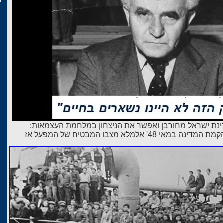
נת ישראל מחורבן ואִפשר את הניצחון במלחמת העצמאות;
48' אלמלא מצבו המבטיח של המפעל אז