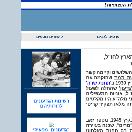
פרטים לגבינו
קישורים נוספים
ארץ לחו"ל,
ר
שלושים וקיימה קשר
ת 'תמר'
שהוקמה עם
'תחנת שרה'
דעון'
שהחלה לפעול
ל; אוניות המעפילים
ני מלה"ע היו מקלטים
רשימת הגדעונים
ון וכ-180 הגדעונים שהפעילו אותה מלאו תפקיד קריטי
לדורותיהם
על ראשית פעילות הרשת בשרות המוסד לעליה ב', אחרי הגעתו של יהודה ארזי לאיטליה בקיץ 1945, מספר זאב
 "מרים", שכנה בעיירה
"גדעונים: מפעילי
מה בה תחנת האלחוט