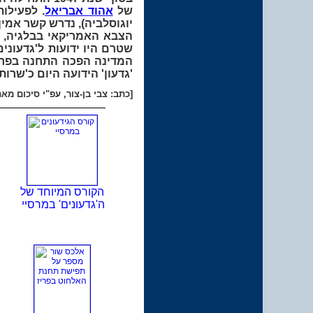
של
אהוד אבריאל
. לפעילו
יוגוסלביה), נדרש קשר אמי
הצבא האמריקאי בבלגיה, נ
שטרם היו ידועות ל'גדעונ
המדינה הפכה התחנה בפרא
'גדעון' הידועה היום כ'שרו
[
כתב: צבי בן-צור, עפ"י סיכום מאת
הקורס המיוחד של
ה'גדעונים' במרסיי