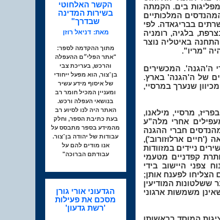
הקשר האלחוטי
מפליגות בים. הקמתה
בשירות המדינה
המהנדסים המלכותיים
שבדרך"
ם המשרתים בבריגאדה. לפי
מאת: דניאל רוזן
רפת, בלגיה, רומניה
ך התחנה באיטליה נוצר
מתוך ההקדמה לספר:
ה "מריו".
"אתר הפלי״ם ההעפלה
והרכש, בעריכת צבי
י ה'הגנה'. המכשירים
בן־צור, הוא מפעל ייחודי
ים של ה'הגנה' בארץ.
של איסוף מידע עשיר
כיוון שנערך במרסיי,
ומעניין המכיל חומר רב
בנושאי העפלה ורכש.
האתר היה לנו לסיוע רב
ריז, מרסיי, מילאנו,
בעת כתיבת הספר, וחלק
פילים אחרי מלה"ע
מהמידע בספר מתבסס על
מהנדסים חברי ההגנה
עבודות של יהודה בן־צור.
('חיים ארלוזורוב'),
אנו מודים להם על
ירים ניידים במזוודות
עבודתם הברוכה"
חתרת קפדניים מטעמי
 צפני היישוב בידי
הצליחו לפענח אותן;
 ששלטונות המודיעין
הגדעוני אורי גורן
אינן משמשות ארגוני
מסכם את פעילות
'רשת גדעון'
יגות המוסד בראשותו