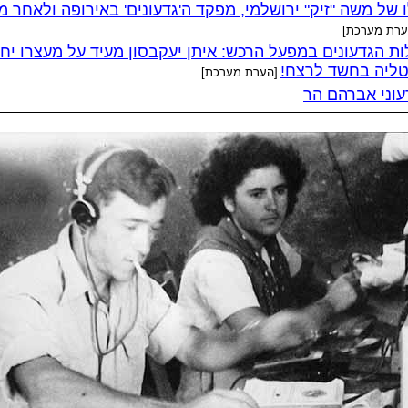
 של משה "זיק" ירושלמי, מפקד ה'גדעונים' באירופה ולאחר מ
ערת מערכת]
ות הגדעונים במפעל הרכש: איתן יעקבסון מעיד על מעצרו יחד
טליה בחשד לרצח!
[הערת מערכת]
עוני אברהם הר