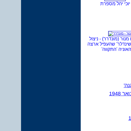
יוכי יהל מספרת
מנור (מונדרר) - ניצול
ינדלר' שהעפיל ארצה
האוניה 'התקווה'
נה'
1948