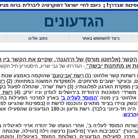
הגדעונים
כיצד להשתמש באתר
כתוב אלינו
 הקשר (אלחוטן מורס) של ה'הגנה', שקיים את הקשר בין ה
ות או מתחנות יבשה"
- הגדרתו של גבי שריג, היסטוריון חיל הקש
רשתות קשר אלחוט: (1)
רשת 'אבינועם'
שהוקמה באמצע שנות ה
, ובעיקר ישובים מרוחקים, ולמפקדות המשנה במחוזות; (2)
רש
לוגותיו; (3) רשת 'שרה', שהחלה לפעול בקיץ 1939 ב
רדי הסוכנות היהודית בירושלים לונדון וניו יורק; (4)
רשת 'ג
'המוסד לעליה ב'
בארץ למרכזי הפעילות בחו"
נשק צוידו בציוד מתאים והוכנסו לרשת זו (בספינות שהגיעו לפ
בלבד והקשר האלחוטי אתן היה חד-כיווני בלבד). רשת גדע
הרכש
.
ביגור): "בסביבות העיר [מילאנו] נרכשה וילה [הווילה, שכונתה
 מרכז לפעילות הגדעונים בשלוחת המוסד באיטליה] והוק