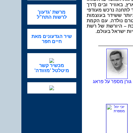
, באוויר ובים (דרך
ד לתחנה נרכש מעודפי
מרשת 'גדעון'
יותר ששידר בעוצמות
לרשות התח"ל
טרם נולדה. עם הקמת
ת – היורשת של רשת
יות ישראל בעולם.
שיר הגדעונים מאת
חיים חפר
מכשיר קשר
מיטלטל 'מזוודה'
 גורן מספר על פראג