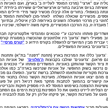
יה עם "ארצי" (מרכז המוסד לעלייה ב' בארץ), ועם האניות ה
אשיתה בגיוס ארבעה בחורים ארצישראליים ששירתו ביחידת "
מיכאני מס' 544" שחנתה בנאפולי. בחורים אלה קיבלו מכשיר קשר מידי חיילי
וספים. מכשירים שכאלה נשלחו לאחר-מכן לשלוחות המוסד בצ
לחוטי בין מרכזי הפעולה השונים באירופה לבין איטליה, ובתיוו
עבדה זו, בה הורכבו המכשירים, פיקח משה ירושלמי, שכינויו הי
שדרים) פותחו והורכבו ע"י טכנאים ומהנדסי אלקטרוניקה חבר
וב מפעילי רשת 'גדעון' היו אלחוטנים שהוכשרו במסגרת קורס
"קורס מרסיי"
מ
גדעונים' באוניות המעפילים.
דעון' כללו את המרכזת בארץ (תחנת "דפנה" בת"א) ותחנות בפ
 פראג). 'גדעונים' שולבו בקבוצות
ה'מלווים'
של אוניות המע
ת ציוד הקשר שהותקן באוניות. המשדרים פותחו ע"י טכנאים ו
ם נרכשו בשוק החופשי. על אוניות שנרכשו בארה"ב כמו אולואה 
מערכות מקוריות שהותאמו להשתלב ברשת 'גדעון'. הופעלו גם מכש
ם מהם יצאו אוניות ההעפלה. מערכות הקשר נוהלו בתנאי מ
אה קישורים בהמשך לכתבות מחקר מאת דניאל רוזן על פענוח
ששיטות ההצפנה בשימוש המוסד לא היו מספיק חזקות והבריטים 
ם הצליחו ליירט כמעט את כל הספינות (ברבות הימים גם הסתבר
 מעט על מערכות הקשר, אך פיקחו עליהן רק על מנת להבטיח ש
.
עסקאות הנשק עם צ'כוסלובקיה
. בפראג הוקמה נצ