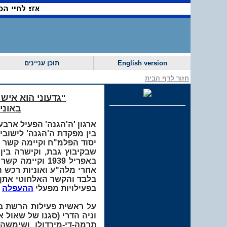
English version
תוכן עניינים
חזור לדף הבית
"גדעוני הוא איש
באוני
ארגון 'ה
'
הגנה' הפעיל ארבע 
בין מפקדת ה'הגנה' לישובים
יסוד הפלמ"ח וקיימה קשר בין מפקדת הארגון לפ
שבקיבוץ גבת, וקישרה בין מש
באפריל 1939 וקיימה קשר אלחוטי בין מטה
אחרי מלה"ע ואוניות רכש ה
בפעילויות מפעלי
ההעפלה
ו
וניה הדרי (סגנו של שאול א
תרמה-די-מירדולו ושימשה