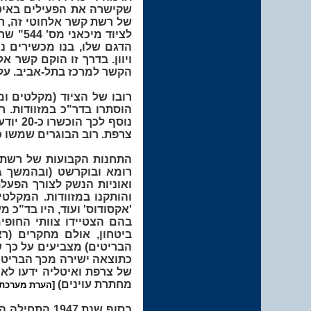
שקישרה את הפעילים באיטל
של רשת קשר אלחוטי זה, ר
לציוד 
הדגם שלו, בנו מכשירים נ
ויוון. בדרך זו הוקם קשר א
הקשר למרכז בתל-אביב. על מ
רובו של הציוד (מקלטים ומ
הוסתרו בדר"כ במזוודות. ר
נוסף לכך הוכשרו כ-20 יודעי עברית מבין המיועדים להעפלה בקורס הידוע כ
צרפת. רוב הבוגרים שמשו כ'
התחנות הקבועות של רשת 'ג
רומא ובוקרשט (ובהמשך גם
ואוניות הנשק לצורך הפעל
והותקנו במזוודות. המקלטי
'אקסודוס' ועוד, היו בד"כ 
בהם הצטיידו צוותי החופי
ביטחון, אולם מחקרים (ר
הבריטים) מצביעים על כך 
כתוצאה ישירה מכך הבריטי
של צרפת ואיטליה ידעו לא
מחתרת עוינים)
[הערת מערכת]
בסוף שנת 1947 התחילה הפעילות סביב