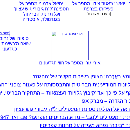
יואש "צ'אטו" צידון מספר על
יחיאל אדמוני מספר על
פעילותו בצרפת
הספינה 'ל"ה גיבורי גוש עציון'
[הערת מערכת]
ועל תחנת 'הבריחה'
בגנדנוולד, אוסטריה
סיפורו של נחום 
שואה מ'רשימת ש
כ'גדעוני' 
אורי גורן מספר על הווי הגדעונים
סּומָא בָאֲרֻבָה: הצופן בשירות הקשר של 'ההגנה'
ליונות המודיעינית הבריטית והתבססותה על פענוח צופני 'ההג
 על פי כן' ועד 'קיבוץ גלויות' ו'עצמאות' – התחקיר הבריטי, ינואר 
יר הגדרה – מברק Xפ
ראה על הפלגת ספינת המעפילים ל"ה גיבורי גוש עציון
ינת המעפילים 'לנגב' – מדוע הבריטים הופתעו? פברואר 1947
ה "ביבה" נפחא מעידה על מחנות קפריסין