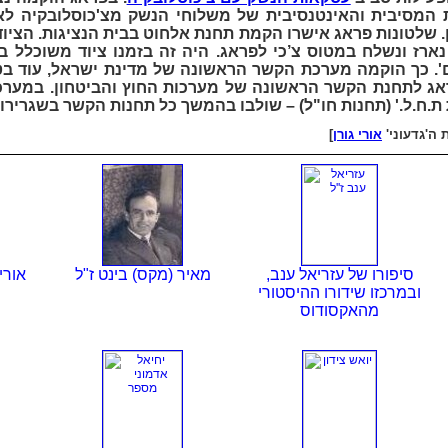
ת המסיבית והאינטנסיבית של משלוחי הנשק מצ'כוסלובקיה לארץ
ן. שלטונות פראג אישרו הקמת תחנת אלחוט בבית הנציגות. הציו
ארז ונשלח במטוס צ’כי לפראג. היה זה בזמנו ציוד משוכלל ב
ים'. כך הוקמה מערכת הקשר הראשונה של מדינת ישראל, עוד ב
ג לתחנת הקשר הראשונה של מערכות החוץ והביטחון. במערכ
ת ת.ח.ל.' (תחנות חו"ל) – שולבו בהמשך כל תחנות הקשר בשגרירו
 ה'גדעוני'
אורי גורן
]
סיפורו של עזריאל ענב,
מאיר (מקס) בינט ז"ל
אורי
ובמרכזו שידורו ההיסטורי
מהאקסודוס