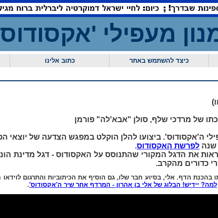
נון מעפילי 'אקסוד
כיצד להשתמש באתר
כתוב אלינו
)
ו של מרדכי שלף, סולן "אבא'לה" פורמן
י ה'אקסודוס'. ביצועו להלן הוקלט במפגש הצדעה של יוצאי הפ
לפרשת האקסודוס
.
ראות את הדגל המקורי שהתנוסס על האקסודוס - דגל מדינת הונ
רי כדורים מהקרב.
תו בהכנת הדף. אלי, בסיוע חבר שלו, גם הוסיף את הכיתוביות והתרגום לוידאו 
למה? יידיש! הבלוג של אלי בן אהרון - המרדף אחר שיר ה'אקסודוס'
.