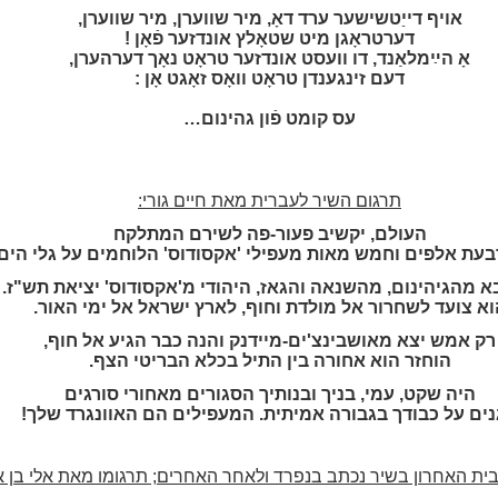
אויף דייַטשישער ערד דאָ, מיר שווערן, מיר שווערן,
דערטראָגן מיט שטאָלץ אונדזער פֿאָן !
אָ הײַמלאַנד, דו וועסט אונדזער טראָט נאָך דערהערן,
דעם זינגענדן טראָט וואָס זאָגט אָן :
עס קומט פֿון גהינום…
תרגום השיר לעברית מאת חיים גורי:
העולם, יקשיב פעור-פה לשירם המתלקח
עת אלפים וחמש מאות מעפילי 'אקסודוס' הלוחמים על גלי הים.
א מהגיהינום, מהשנאה והגאז, היהודי מ'אקסודוס' יציאת תש"ז.
וא צועד לשחרור אל מולדת וחוף, לארץ ישראל אל ימי האור.
רק אמש יצא מאושבינצ'ים-מיידנק והנה כבר הגיע אל חוף,
הוחזר הוא אחורה בין התיל בכלא הבריטי הצף.
היה שקט, עמי, בניך ובנותיך הסגורים מאחורי סורגים
ים על כבודך בגבורה אמיתית. המעפילים הם האוונגרד שלך!
בית האחרון בשיר נכתב בנפרד ולאחר האחרים; תרגומו מאת אלי בן אה