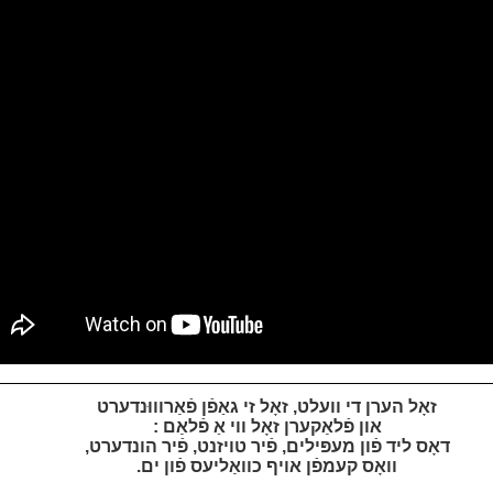
זאָל הערן די וועלט, זאָל זי גאַפֿן פֿאַרוווּנדערט
און פֿלאַקערן זאָל ווי אַ פֿלאַם :
דאָס ליד פֿון מעפּילים, פֿיר טויזנט, פֿיר הונדערט,
וואָס קעמפֿן אויף כוואַליעס פֿון ים.