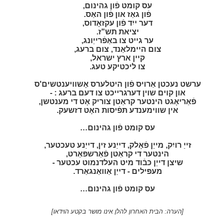
עס קומט פֿון גהינום,
פֿון גאַז און פֿון האַס.
דער ייִד פֿון עקזאָדוס,
יציאת תש"ז.
ער גייט צו באַפֿרייַונג,
צום היימלאַנד, צום ברעג,
קיין ארץ ישראל,
צו ליכטיקע טעג.
ערשט נעכטן אַרויס פֿון היטלערס אָשוויענטשים'ס
און קוים שוין דערגרייכט צו דעם ברעג : -
פֿאַריאָגט הינטער קראַטן צוריק אָט די מענטשן,
אין שווימענדע תּפֿיסות האָט דזשעק.
עס קומט פֿון גהינום…
זייַ רויִק, מייַן פֿאָלק, דייַנע זין, דייַנע טעכטער,
הינטער די קראַטן פֿאַרשפּאַרט,
שיצן דייַן כּבֿוד מיט העלדנמוט עכטער -
מעפּילים - דייַן אַוואַנגאַרד.
עס קומט פֿון גהינום…
[הערה: הבית האחרון להלן אינו מושר בקטע הוידאו]