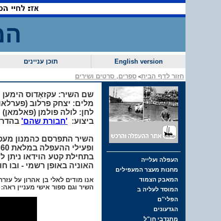
המ
English version
תוכן עניינים
חזור לדף הבית
ספרים, סרטים ושירים
>
שם השיר: עקזאָדוס הימען
מלים: יצחק פרלוב (פערלאוו
לחן: לולה פולמן (פאלמאן)
ביצוע:
'חבורת שהם'
בהדרכת
השיר התפרסם כהמנון מעפיל
ופעילי ההעפלה במלאת 60 שנה
בתחילת קטע הוידאו ניתן ל
האוניה באופן רשמי - ובו חו
אנו מודים לאלי בן אהרון על עזר
השיר וגם ספור אישי מעניין ראה: