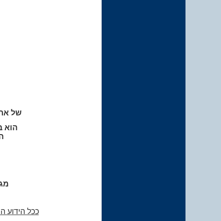
של ארב
הוא ב
ה
מגנ
ככל הידוע ה