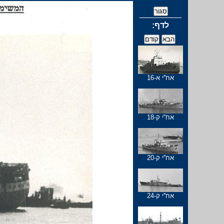
:לדף
אח''י א-16
אח''י ק-18
אח''י ק-20
אח''י ק-24