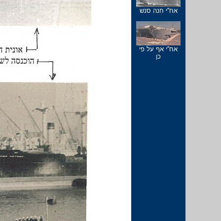
אח''י חנה סנש
אח''י אף על פי
כן