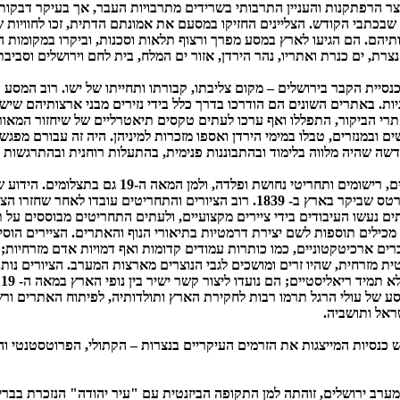
יצר הרפתקנות והעניין התרבותי בשרידים מתרבויות העבר, אך בעיקר דבקות
שבכתבי הקודש. הצליינים החזיקו במסעם את אמונתם הדתית, זכו לחוויות ש
יהם. הם הגיעו לארץ במסע מפרך ורצוף תלאות וסכנות, וביקרו במקומות ה
ת, ים כנרת ואתריו, נהר הירדן, אזור ים המלח, בית לחם וירושלים וסביבת
נסיית הקבר בירושלים – מקום צליבתו, קבורתו ותחייתו של ישו. רוב המסע ה
יות. באתרים השונים הם הודרכו בדרך כלל בידי נזירים מבני ארצותיהם שי
רי הביקור, התפללו ואף ערכו לעתים טקסים תיאטרליים של שיחזור המאו
ם ובמנזרים, טבלו במימי הירדן ואספו מזכרות למיניהן. היה זה עבורם מפגש
ה שהיה מלווה בלימוד ובהתבוננות פנימית, בהתעלות רוחנית ובהתרגשות 
ספרות עולי הרגל מלווה בציורים, רישומים ותחריטי נחושת ופל
הארץ הוא הסקוטי דייוויד רוברטס שביקר בארץ ב- 1839. רוב הציורים והתחריטים עו
ם נעשו העיבודים בידי ציירים מקצועיים, ולעתים התחריטים מבוססים על ת
מכילים תוספות לשם יצירת דרמטיות בתיאורי הנוף והאתרים. הציירים הוסי
רים ארכיטקטוניים, כמו כותרות עמודים קדומות ואף דמויות אדם מזרחיות;
ת מזרחית, שהיו זרים ומושכים לגבי הנוצרים מארצות המערב. הציורים נותני
ה
סע של עולי הרגל תרמו רבות לחקירת הארץ ותולדותיה, לפיתוח האתרים ור
ראל ותושביה.
כנסיות המייצגות את הזרמים העיקריים בנצרות – הקתולי, הפרוטסטנטי וה
במערב ירושלים, זוהתה למן התקופה הביזנטית עם "עיר יהודה" הנזכרת בבר