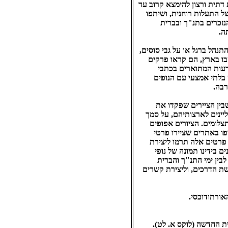
 דתית ורצון להימצא קרוב עד
ל התעלות רוחנית, ושיתפו
נזכרים בתנ"ך ובברית
ה.
תנהל ברגל או על גבי סוסים,
שבו בארץ, הם קראו פרקים
רעות המתוארים בכתבי
 בלתי אמצעי עם הנופים
רבה.
דה, ולמן המאה ה-19 גם בתצלומים. הידוע שבין הציירים שפקדו את
בדו לאחר שחזרו הצליינים לארצותיהם, על סמך
צלומים. הציורים אפופים
פו באתרים שציירו פרטי
 פרטים אלה תרמו ליצירת
ם בידינו תמונה של נופי
ארץ ואתריה בעבר, אך הם לא תמיד ריאליסטיים; הם נועדו ליצור קשר ישיר בין נופי הארץ במאה ה- 19 לבין ימי התנ"ך והברית
שת הדרכים, וליצירת קשרים
אורתודוכסי.
ית החדשה (לוקס א. לט).