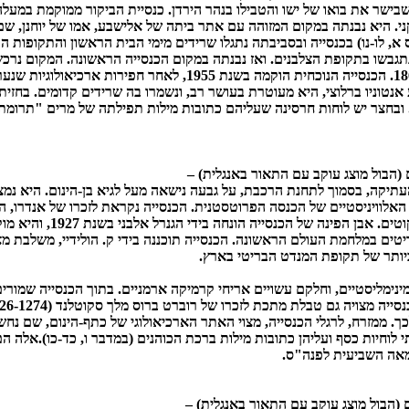
 שבישר את בואו של ישו והטבילו בנהר הירדן. כנסיית הביקור ממוקמת במעל
י. היא נבנתה במקום המזוהה עם אתר ביתה של אלישבע, אמו של יוחנן, ש
, לו-נו) בכנסייה ובסביבתה נתגלו שרידים מימי הבית הראשון והתקופות הר
גבשו בתקופת הצלבנים. ואז נבנתה במקום הכנסייה הראשונה. המקום נרכש
ה- 17, והם שיקמוהו בשנת 1862. הכנסייה הנוכחית הוקמה בשנת 1955, לא
אנטוניו ברלוצי, היא מעוטרת בעושר רב, ונשמרו בה שרידים קדומים. בחזית
ובחצר יש לוחות חרסינה שעליהם כתובות מילות תפילתה של מרים "תרומתם
 (הבול מוצג עוקב עם התאור באנגלית) –
עתיקה, בסמוך לתחנת הרכבת, על גבעה נישאה מעל לגיא בן-הינום. היא נ
אלוויניסטיים של הכנסה הפרוטסטנית. הכנסייה נקראת לזכרו של אנדרו, הו
שהוא הקדוש הלאומי של הסקוטים. א
טים במלחמת העולם הראשונה. הכנסייה תוכננה בידי ק. הולידיי, משלבת מאפ
יותר של תקופת המנדט הבריטי בארץ.
מינימליסטיים, וחלקם עשויים אריחי קרמיקה ארמניים. בתוך הכנסייה שמורי
כך. ממזרח, לרגלי הכנסייה, מצוי האתר הארכיאולוגי של כתף-הינום, שם נח
 לוחיות כסף ועליהן כתובות מילות ברכת הכוהנים (במדבר ו, כד-כו).אלה 
במאה השביעית לפנה"ס.
 (הבול מוצג עוקב עם התאור באנגלית) –