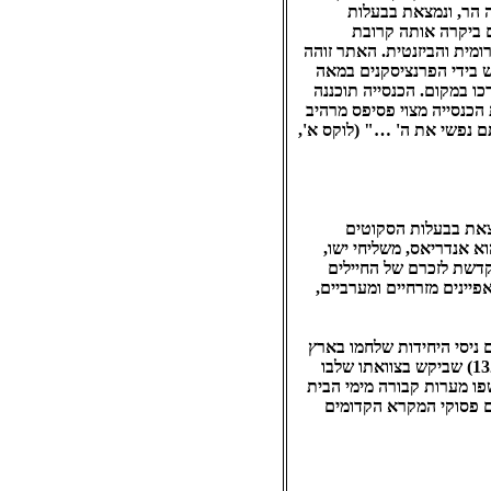
ה הר, ונמצאת בבעלות
ם ביקרה אותה קרובת
ומית והביזנטית. האתר זוהה
 בידי הפרנציסקנים במאה
חר חפירות ארכיאולוגיות שנערכו במקום. הכנסייה תוכננה
 הכנסייה מצוי פסיפס מרהיב
 נפשי את ה' …" (לוקס א',
מצאת בבעלות הסקוטים
א אנדריאס, משליחי ישו,
בן הפינה של הכנסייה הונחה בידי הגנרל אלבני בשנת 1927, והיא מוקדשת לזכרם של החיילים
יינים מזרחיים ומערביים,
ם ניסי היחידות שלחמו בארץ
במלחמת העולם הראשונה. בכנסייה מצויה גם טבלת מתכת לזכרו של רוברט ברוס מלך סקוטלנד (1326-1274) שביקש בצוואתו שלבו
שפו מערות קבורה מימי הבית
הם פסוקי המקרא הקדומים