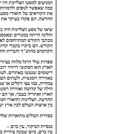
המניעים למסעי הצליינות היו 
כמה שאפשר לנופים ולדמויות 
את הקוראים של תיאורי מסעות
החדשה. הם פקדו בעיקר את נצר
שיאו של מסע הצליינות היה בכ
והלינה הייתה במנזרים ובאכסנ
מכתבי הקודש המתייחסים לאת
הקודש. הם ביקרו בקברי קדושי
הקדומים מהתנ"ך והברית החדש
רישומים שנעשו באתרים. לעתי
באווירה רומנטית, ולעתים הם 
צמחייה, כמו עצי דקלים או שב
הילה של קדושה ואווירה רומנטי
החדשה. הצליינות ותיאורי המ
בין ארצות העולם לבין ארץ יש
בסדרת הבולים מתוארות שלוש 
כנסיית הביקור, עין כרם –
עין כרם, כיום שכונה ציורית 