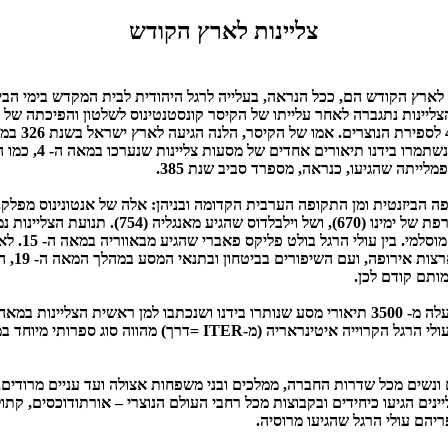
צליינות לארץ הקודש
 לארץ הקודש הם, ככל הנראה, בעלייה לרגל היהודית לבית המקדש בימי הבי
צליינות נתגברה לאחר עלייתו של הקיסר קונסטנטינוס לשלטון והפיכתה של
באימפריה הרומ
מסוגו, ורבים באו בעקבותיה 
הבישוף ארקולופוס שהגיע מצרפת של ימינו (670), ושל 
כשהמזרח נפת
ותם קודם לכן.
19. ספרות תיאורי המסע של עולי הרגל הקרוייה איטינראריה (מ-ITER =דרך) 
 ונשים מכל שדרות החברה, ממלכים ובני משפחות אצולה ועד עניים מרודים,
ינים הגיעו כיחידים ובקבוצות מכל רחבי העולם הנוצרי – אורתודוכסים, קתול