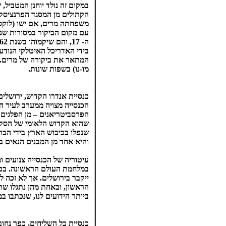
במקום זה נולד יוחנן המטביל,
הקתולים מן המסגד הפרנציסקנ
משפחתה מרים, אם ישו (לוקס א
עם מקום הביקור במסורות שנת
בידי האדריכל האיטלקי הנודע 
המתאר את ביקורה של מרים. 
מו-נו) בשפות שונות.
כנסיית אנדרו הקדוש, ירושלים
הכנסייה מצויה ממערב לעיר ה
הפרסביטריאנים – מן הפלגים ה
שנפלו בכיבוש הארץ בידי הברי
והיא אחד מן המבנים הנאים ב
עיטוריה של הכנסייה צנועים ו
ייקבר בירושלים. אך לא זכה ל
הראשון, ובאחת מהן נתגלו שתי
ביותר הידועים לנו, שנכתבו 
כנסיית כל השליחים, כפר נחום