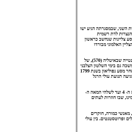
ת השני, שבמסגרתה הגיע ישו
 הנצרות לדת רשמית
ית במאה ה- 4 לספירת הנוצרים. אמו של הקיסר, הלנה הגיעה לארץ ישראל בשנת 326 במסע צליינות שנחשב כראשון
. נשתמרו בידנו תיאורים אחדים של מסעות צליינות שנערכו במאה ה- 4, כמו הצליין האלמוני מבורדו
נשתמרו תיאורי מסע מן התקופה הביזנטית ומן התקופה הערבית הקדומה ובניהן: אלה של אנטונינוס מפלקנטייה שבאיטליה (570), של
וילבלדוס שהגיע מאנגליה (754). תנועת הצליינות נמשכה גם בימי השלטון הצלבני
ואף בהיות הארץ תחת שלטון מוסלמי. בין עולי הרגל בולט פליקס פאברי שהגיע מבאווריה במאה ה- 15. לאחר מסע נפוליאון בשנת 1799
ח מחדש לבני ארצות אירופה, ועם השיפורים בביטחון ובתנאי המסע במהלך המאה ה- 19, הגיעה תנועת עולי הרגל
חוקרי ספרות המסעות מנו למעלה מ- 3500 תיאורי מסע שנותרו בידנו ושנכתבו למן ראשית הצליינות במאה ה- 4 ועד לשלהי המאה ה-
מהווה סוג ספרותי מיוחד במינו, שבו חוזרות לעתים
 מאנשי כמורה, חוקרים
ים ופרוטסטנטים. בין עולי